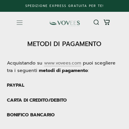
Vai
SPEDIZIONE EXPRESS GRATUITA PER TE!
al
contenuto
METODI DI PAGAMENTO
Acquistando su
www.vovees.com
puoi scegliere
tra i seguenti
metodi di pagamento
:
PAYPAL
CARTA DI CREDITO/DEBITO
BONIFICO BANCARIO